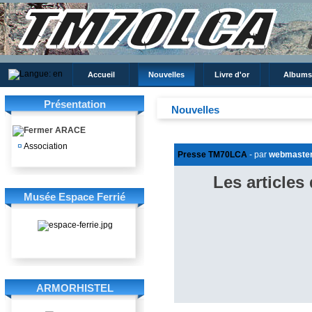
Accueil
Nouvelles
Livre d'or
Albums
Présentation
Nouvelles
ARACE
¤
Association
Presse TM70LCA
- par
webmaste
Les articles
Musée Espace Ferrié
ARMORHISTEL