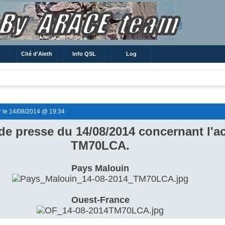
Cité d'Aleth
Info QSL
Log
r
le 14/08/2014 @ 19:34
 de presse du 14/08/2014 concernant l'ac
TM70LCA.
Pays Malouin
Ouest-France