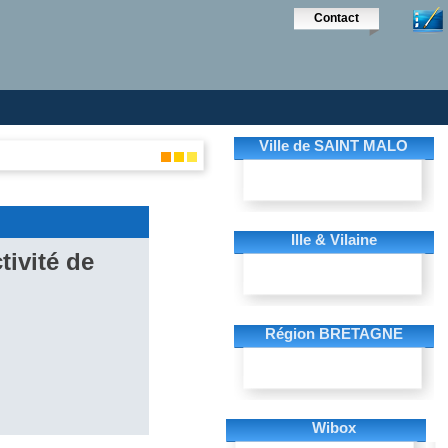
Contact
Ville de SAINT MALO
Ille & Vilaine
tivité de
Région BRETAGNE
Wibox