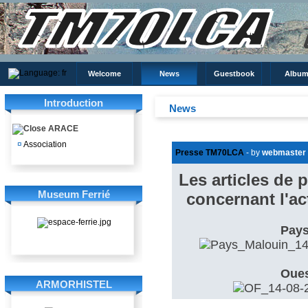
Welcome
News
Guestbook
Album
Introduction
News
ARACE
¤
Association
Presse TM70LCA
- by
webmaster
Les articles de 
Museum Ferrié
concernant l'ac
Pays
Oues
ARMORHISTEL