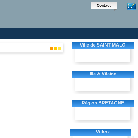
Contact
Ville de SAINT MALO
Ille & Vilaine
Région BRETAGNE
Wibox