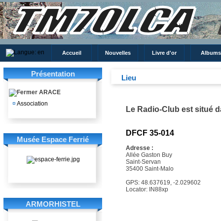
Accueil
Nouvelles
Livre d'or
Albums
Présentation
Lieu
ARACE
¤
Association
Le Radio-Club est situé da
DFCF 35-014
Musée Espace Ferrié
Adresse :
Allée Gaston Buy
Saint-Servan
35400 Saint-Malo
GPS: 48.637619, -2.029602
Locator: IN88xp
ARMORHISTEL